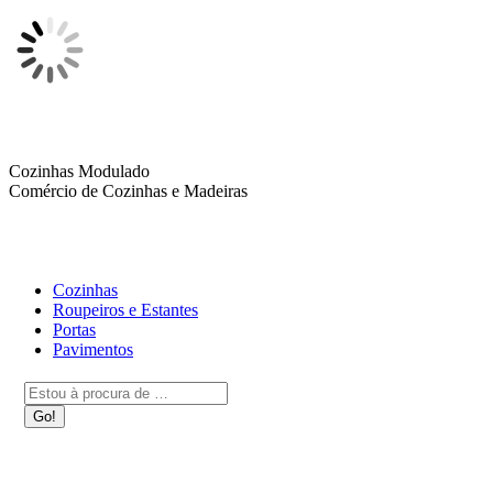
Skip
to
content
Cozinhas Modulado
Comércio de Cozinhas e Madeiras
Cozinhas
Roupeiros e Estantes
Portas
Pavimentos
Search:
QUEM SOMOS