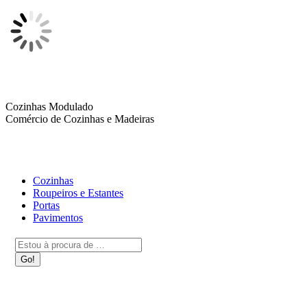
Skip
to
content
Cozinhas Modulado
Comércio de Cozinhas e Madeiras
Cozinhas
Roupeiros e Estantes
Portas
Pavimentos
Search:
QUEM SOMOS