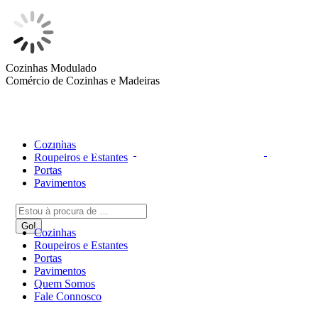
Skip
Cozinhas Modulado
to
Comércio de Cozinhas e Madeiras
content
Cozinhas
Roupeiros e Estantes
Portas
Pavimentos
Search:
Cozinhas
Roupeiros e Estantes
QUEM SOMOS
Portas
Pavimentos
Quem Somos
Fale Connosco
FALE CONNOSCO